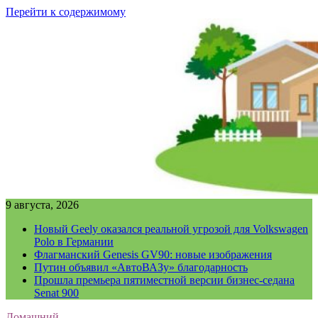
Перейти к содержимому
9 августа, 2026
Новый Geely оказался реальной угрозой для Volkswagen
Polo в Германии
Флагманский Genesis GV90: новые изображения
Путин объявил «АвтоВАЗу» благодарность
Прошла премьера пятиместной версии бизнес-седана
Senat 900
Домашний