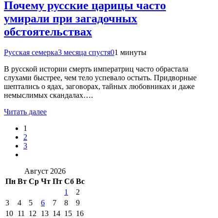
Почему русские царицы часто
умирали при загадочных
обстоятельствах
Русская семерка
3 месяца спустя
0
1 минуты
В русской истории смерть императриц часто обрастала
слухами быстрее, чем тело успевало остыть. Придворные
шептались о ядах, заговорах, тайных любовниках и даже
немыслимых скандалах….
Читать далее
1
2
3
Август 2026
Пн
Вт
Ср
Чт
Пт
Сб
Вс
1
2
3
4
5
6
7
8
9
10
11
12
13
14
15
16