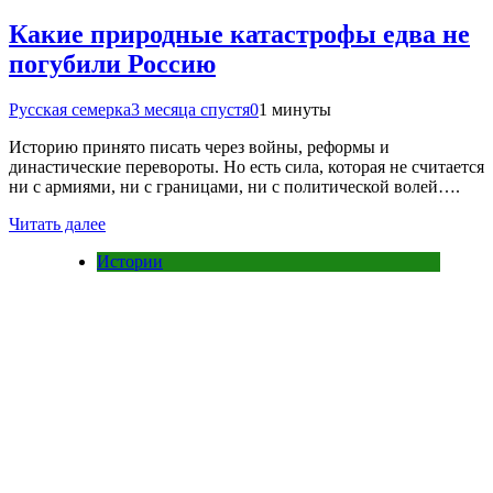
Какие природные катастрофы едва не
погубили Россию
Русская семерка
3 месяца спустя
0
1 минуты
Историю принято писать через войны, реформы и
династические перевороты. Но есть сила, которая не считается
ни с армиями, ни с границами, ни с политической волей….
Читать далее
Истории