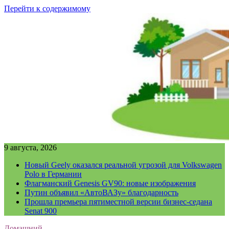
Перейти к содержимому
9 августа, 2026
Новый Geely оказался реальной угрозой для Volkswagen
Polo в Германии
Флагманский Genesis GV90: новые изображения
Путин объявил «АвтоВАЗу» благодарность
Прошла премьера пятиместной версии бизнес-седана
Senat 900
Домашний