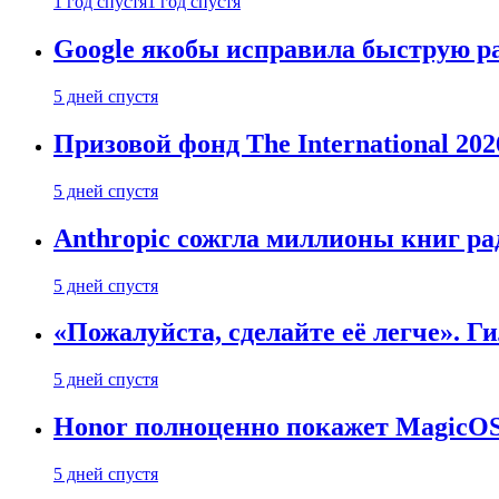
1 год спустя
1 год спустя
Google якобы исправила быструю ра
5 дней спустя
Призовой фонд The International 20
5 дней спустя
Anthropic сожгла миллионы книг ра
5 дней спустя
«Пожалуйста, сделайте её легче». Г
5 дней спустя
Honor полноценно покажет MagicOS 1
5 дней спустя