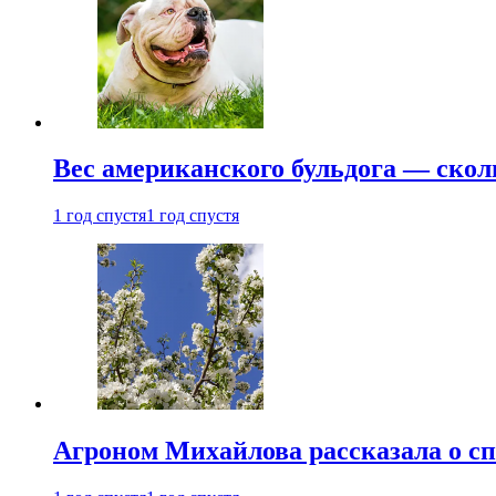
Вес американского бульдога — скол
1 год спустя
1 год спустя
Агроном Михайлова рассказала о сп