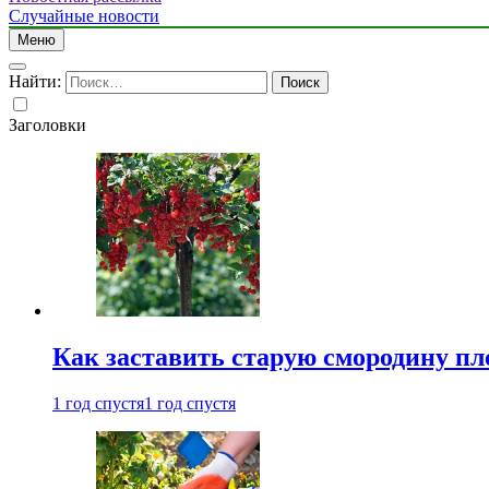
Случайные новости
Меню
Найти:
Заголовки
Как заставить старую смородину пл
1 год спустя
1 год спустя