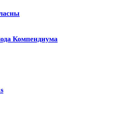
гласны
ыхода Компендиума
s