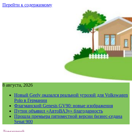
Перейти к содержимому
8 августа, 2026
Новый Geely оказался реальной угрозой для Volkswagen
Polo в Германии
Флагманский Genesis GV90: новые изображения
Путин объявил «АвтоВАЗу» благодарность
Прошла премьера пятиместной версии бизнес-седана
Senat 900
Домашний