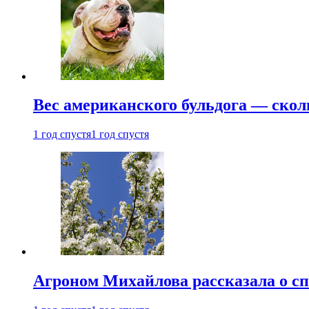
Вес американского бульдога — скол
1 год спустя
1 год спустя
Агроном Михайлова рассказала о сп