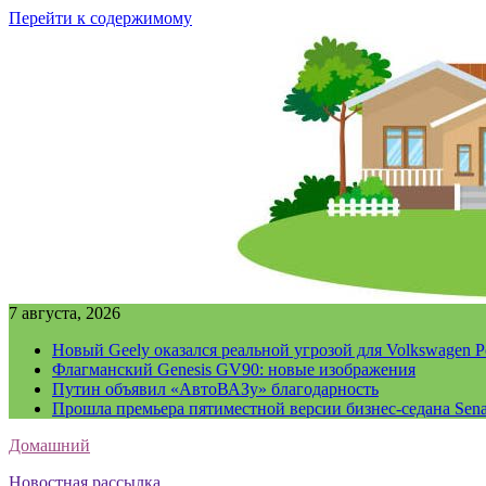
Перейти к содержимому
7 августа, 2026
Новый Geely оказался реальной угрозой для Volkswagen P
Флагманский Genesis GV90: новые изображения
Путин объявил «АвтоВАЗу» благодарность
Прошла премьера пятиместной версии бизнес-седана Sena
Домашний
Новостная рассылка