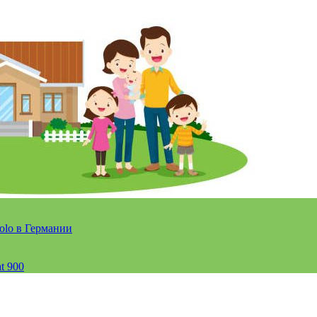
olo в Германии
t 900