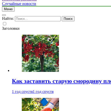
Случайные новости
Меню
Найти:
Заголовки
Как заставить старую смородину пл
1 год спустя
1 год спустя