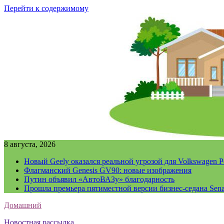
Перейти к содержимому
8 августа, 2026
Новый Geely оказался реальной угрозой для Volkswagen P
Флагманский Genesis GV90: новые изображения
Путин объявил «АвтоВАЗу» благодарность
Прошла премьера пятиместной версии бизнес-седана Sena
Домашний
Новостная рассылка