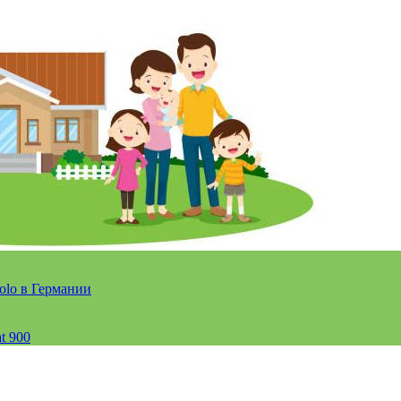
olo в Германии
t 900