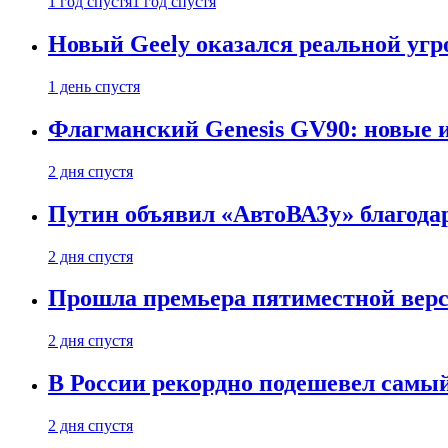
1 год спустя
1 год спустя
Новый Geely оказался реальной угро
1 день спустя
Флагманский Genesis GV90: новые 
2 дня спустя
Путин объявил «АвтоВАЗу» благода
2 дня спустя
Прошла премьера пятиместной верси
2 дня спустя
В России рекордно подешевел сам
2 дня спустя