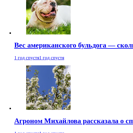
Вес американского бульдога — скол
1 год спустя
1 год спустя
Агроном Михайлова рассказала о сп