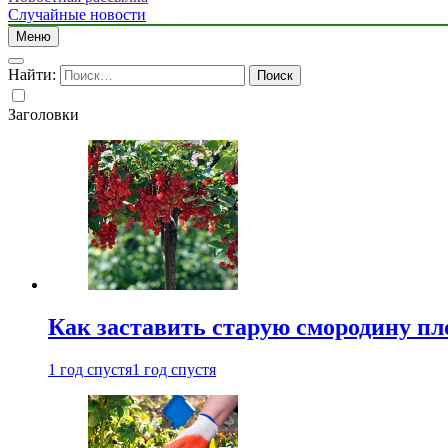
Случайные новости
Меню
Найти:
Заголовки
Как заставить старую смородину пл
1 год спустя
1 год спустя