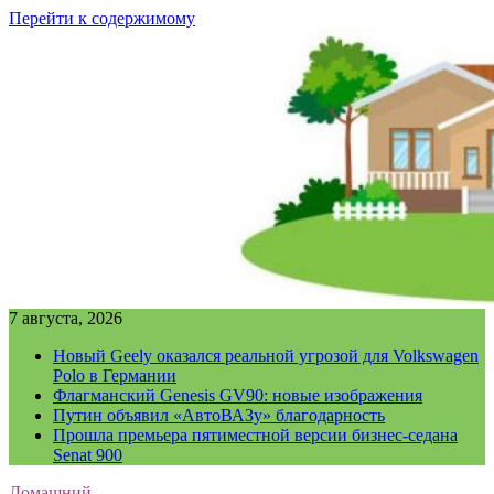
Перейти к содержимому
7 августа, 2026
Новый Geely оказался реальной угрозой для Volkswagen
Polo в Германии
Флагманский Genesis GV90: новые изображения
Путин объявил «АвтоВАЗу» благодарность
Прошла премьера пятиместной версии бизнес-седана
Senat 900
Домашний