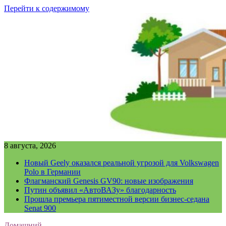
Перейти к содержимому
8 августа, 2026
Новый Geely оказался реальной угрозой для Volkswagen
Polo в Германии
Флагманский Genesis GV90: новые изображения
Путин объявил «АвтоВАЗу» благодарность
Прошла премьера пятиместной версии бизнес-седана
Senat 900
Домашний