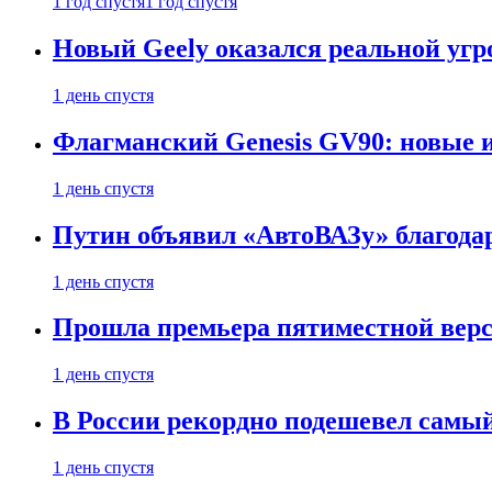
1 год спустя
1 год спустя
Новый Geely оказался реальной угро
1 день спустя
Флагманский Genesis GV90: новые 
1 день спустя
Путин объявил «АвтоВАЗу» благода
1 день спустя
Прошла премьера пятиместной верси
1 день спустя
В России рекордно подешевел сам
1 день спустя