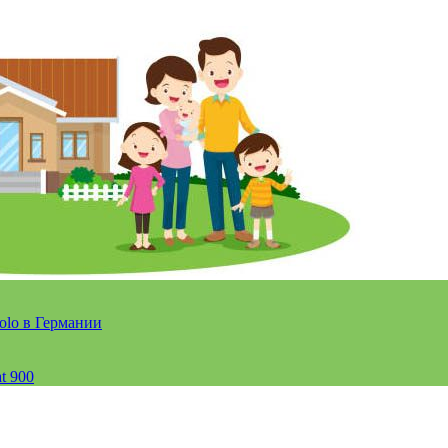
olo в Германии
t 900