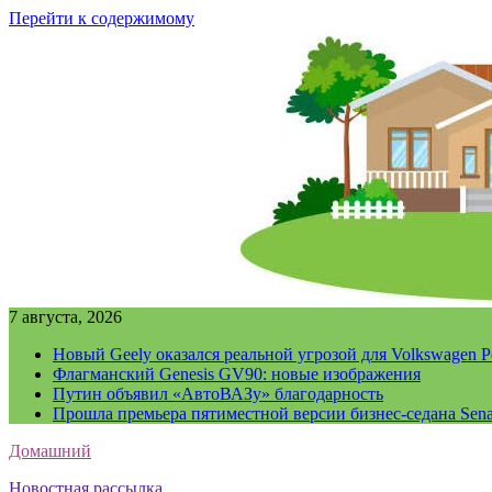
Перейти к содержимому
7 августа, 2026
Новый Geely оказался реальной угрозой для Volkswagen P
Флагманский Genesis GV90: новые изображения
Путин объявил «АвтоВАЗу» благодарность
Прошла премьера пятиместной версии бизнес-седана Sena
Домашний
Новостная рассылка