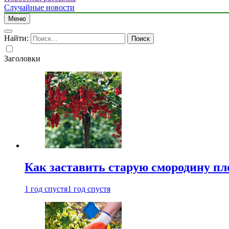
Случайные новости
Меню
Найти:
Заголовки
Как заставить старую смородину пл
1 год спустя
1 год спустя