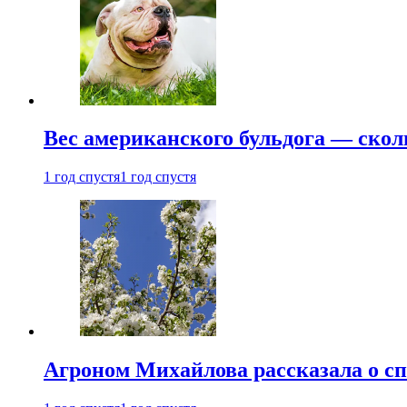
Вес американского бульдога — скол
1 год спустя
1 год спустя
Агроном Михайлова рассказала о сп