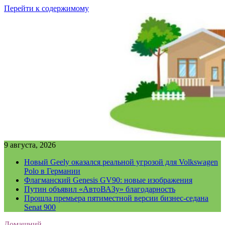
Перейти к содержимому
9 августа, 2026
Новый Geely оказался реальной угрозой для Volkswagen
Polo в Германии
Флагманский Genesis GV90: новые изображения
Путин объявил «АвтоВАЗу» благодарность
Прошла премьера пятиместной версии бизнес-седана
Senat 900
Домашний