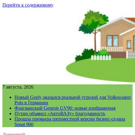
Перейти к содержимому
7 августа, 2026
Новый Geely оказался реальной угрозой для Volkswagen
Polo в Германии
Флагманский Genesis GV90: новые изображения
Путин объявил «АвтоВАЗу» благодарность
Прошла премьера пятиместной версии бизнес-седана
Senat 900
Домашний