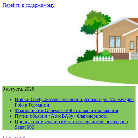
Перейти к содержимому
9 августа, 2026
Новый Geely оказался реальной угрозой для Volkswagen
Polo в Германии
Флагманский Genesis GV90: новые изображения
Путин объявил «АвтоВАЗу» благодарность
Прошла премьера пятиместной версии бизнес-седана
Senat 900
Домашний