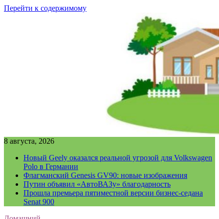
Перейти к содержимому
8 августа, 2026
Новый Geely оказался реальной угрозой для Volkswagen
Polo в Германии
Флагманский Genesis GV90: новые изображения
Путин объявил «АвтоВАЗу» благодарность
Прошла премьера пятиместной версии бизнес-седана
Senat 900
Домашний