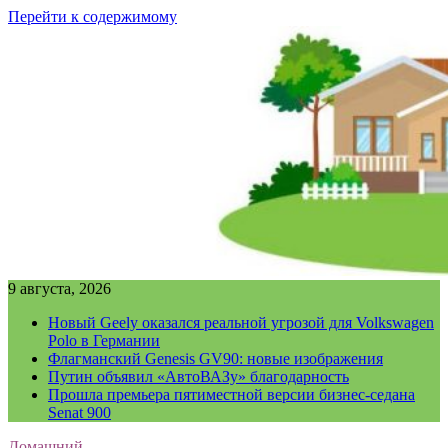
Перейти к содержимому
9 августа, 2026
Новый Geely оказался реальной угрозой для Volkswagen
Polo в Германии
Флагманский Genesis GV90: новые изображения
Путин объявил «АвтоВАЗу» благодарность
Прошла премьера пятиместной версии бизнес-седана
Senat 900
Домашний