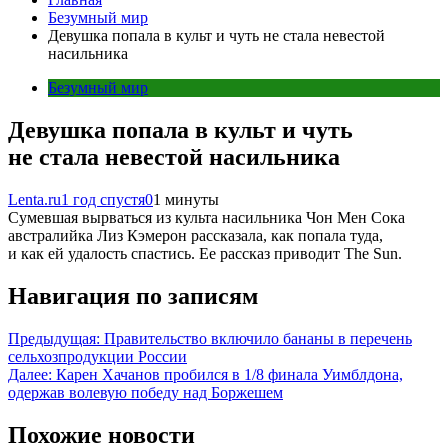
Безумный мир
Девушка попала в культ и чуть не стала невестой
насильника
Безумный мир
Девушка попала в культ и чуть
не стала невестой насильника
Lenta.ru
1 год спустя
0
1 минуты
Сумевшая вырваться из культа насильника Чон Мен Сока
австралийка Лиз Кэмерон рассказала, как попала туда,
и как ей удалость спастись. Ее рассказ приводит The Sun.
Навигация по записям
Предыдущая:
Правительство включило бананы в перечень
сельхозпродукции России
Далее:
Карен Хачанов пробился в 1/8 финала Уимблдона,
одержав волевую победу над Боржешем
Похожие новости