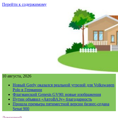
Перейти к содержимому
10 августа, 2026
Новый Geely оказался реальной угрозой для Volkswagen
Polo в Германии
Флагманский Genesis GV90: новые изображения
Путин объявил «АвтоВАЗу» благодарность
Прошла премьера пятиместной версии бизнес-седана
Senat 900
Домашний