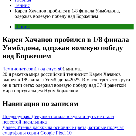
Теннис
Карен Хачанов пробился в 1/8 финала Уимблдона,
одержав волевую победу над Боржешем
Теннис
Карен Хачанов пробился в 1/8 финала
Уимблдона, одержав волевую победу
над Боржешем
Чемпионат.com
1 год спустя
0
1 минуты
20-я ракетка мира российский теннисист Карен Хачанов
вышел в 1/8 финала Уимблдона-2025. В матче третьего круга
он в пяти сетах одержал волевую победу над 37-й ракеткой
мира португальцем Нуну Боржешем.
Навигация по записям
Предыдущая:
Девушка попала в культ и чуть не стала
невестой насильника
Далее:
Утечка раскрыла основные цвета, которые получат
смартфоны серии Google Pixel 10