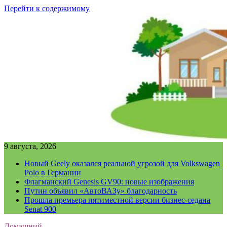
Перейти к содержимому
9 августа, 2026
Новый Geely оказался реальной угрозой для Volkswagen
Polo в Германии
Флагманский Genesis GV90: новые изображения
Путин объявил «АвтоВАЗу» благодарность
Прошла премьера пятиместной версии бизнес-седана
Senat 900
Домашний