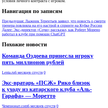
условия личного контракта с игроком.
Навигация по записям
Предыдущая:
Лыжник Терентьев заявил, что новость о смерти
тренера повлияла на его настрой в спринте на Кубке России
Далее:
Экс-директор «Сочи» рассказал, как Роберт Морено
работал в клубе при помощи ChatGPT
Похожие новости
Команда Оздоева принесла игроку
пять миллионов рублей
Lenta.ru
6 месяцев спустя
0
Экс-вратарь «ПСЖ» Рико близок
к уходу из катарского клуба «Аль-
Гарафа» — Моретто
Чемпионат.com
6 месяцев спустя
0