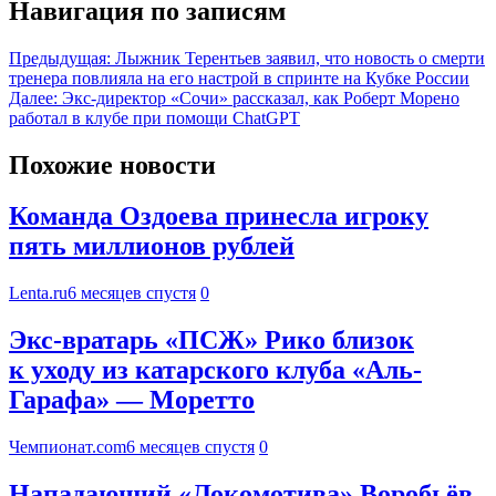
Навигация по записям
Предыдущая:
Лыжник Терентьев заявил, что новость о смерти
тренера повлияла на его настрой в спринте на Кубке России
Далее:
Экс-директор «Сочи» рассказал, как Роберт Морено
работал в клубе при помощи ChatGPT
Похожие новости
Команда Оздоева принесла игроку
пять миллионов рублей
Lenta.ru
6 месяцев спустя
0
Экс-вратарь «ПСЖ» Рико близок
к уходу из катарского клуба «Аль-
Гарафа» — Моретто
Чемпионат.com
6 месяцев спустя
0
Нападающий «Локомотива» Воробьёв