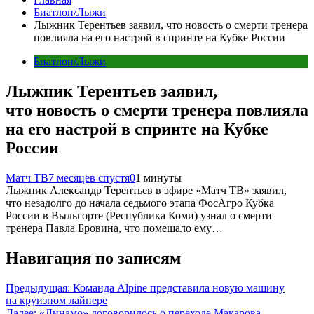
Биатлон/Лыжи
Лыжник Терентьев заявил, что новость о смерти тренера
повлияла на его настрой в спринте на Кубке России
Биатлон/Лыжи
Лыжник Терентьев заявил,
что новость о смерти тренера повлияла
на его настрой в спринте на Кубке
России
Матч ТВ
7 месяцев спустя
0
1 минуты
Лыжник Александр Терентьев в эфире «Матч ТВ» заявил,
что незадолго до начала седьмого этапа ФосАгро Кубка
России в Выльгорте (Республика Коми) узнал о смерти
тренера Павла Бровина, что помешало ему…
Навигация по записям
Предыдущая:
Команда Alpine представила новую машину
на круизном лайнере
Далее:
«Динамо» договорилось о переходе Макарова