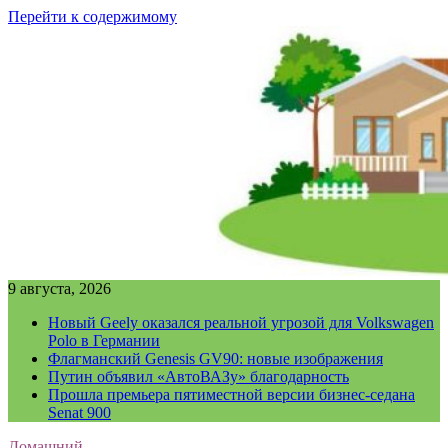
Перейти к содержимому
9 августа, 2026
Новый Geely оказался реальной угрозой для Volkswagen
Polo в Германии
Флагманский Genesis GV90: новые изображения
Путин объявил «АвтоВАЗу» благодарность
Прошла премьера пятиместной версии бизнес-седана
Senat 900
Домашний