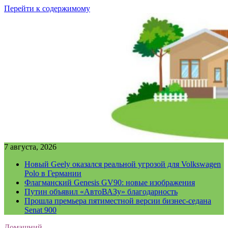
Перейти к содержимому
7 августа, 2026
Новый Geely оказался реальной угрозой для Volkswagen
Polo в Германии
Флагманский Genesis GV90: новые изображения
Путин объявил «АвтоВАЗу» благодарность
Прошла премьера пятиместной версии бизнес-седана
Senat 900
Домашний