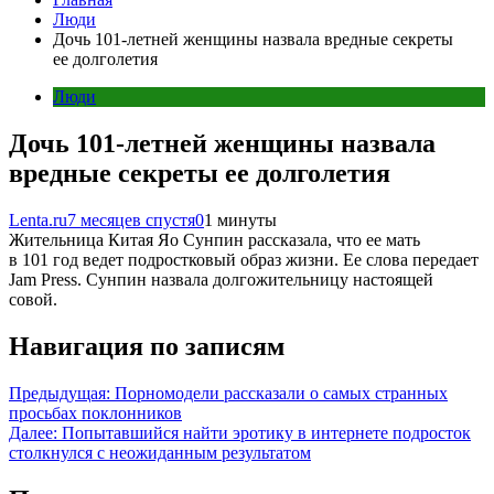
Люди
Дочь 101-летней женщины назвала вредные секреты
ее долголетия
Люди
Дочь 101-летней женщины назвала
вредные секреты ее долголетия
Lenta.ru
7 месяцев спустя
0
1 минуты
Жительница Китая Яо Сунпин рассказала, что ее мать
в 101 год ведет подростковый образ жизни. Ее слова передает
Jam Press. Сунпин назвала долгожительницу настоящей
совой.
Навигация по записям
Предыдущая:
Порномодели рассказали о самых странных
просьбах поклонников
Далее:
Попытавшийся найти эротику в интернете подросток
столкнулся с неожиданным результатом