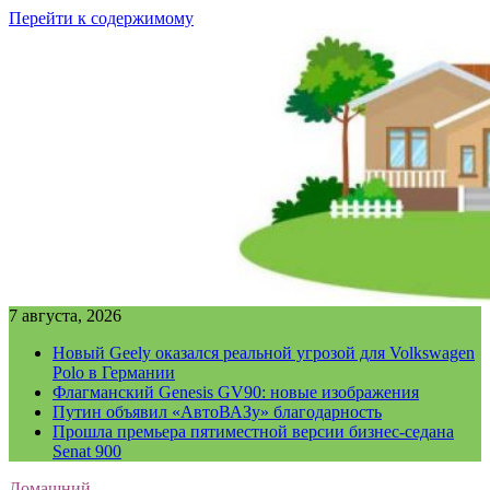
Перейти к содержимому
7 августа, 2026
Новый Geely оказался реальной угрозой для Volkswagen
Polo в Германии
Флагманский Genesis GV90: новые изображения
Путин объявил «АвтоВАЗу» благодарность
Прошла премьера пятиместной версии бизнес-седана
Senat 900
Домашний