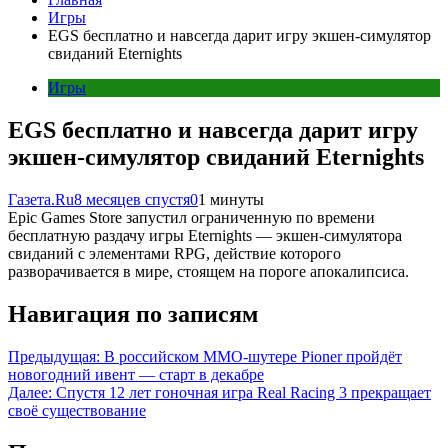
Игры
EGS бесплатно и навсегда дарит игру экшен-симулятор
свиданий Eternights
Игры
EGS бесплатно и навсегда дарит игру
экшен-симулятор свиданий Eternights
Газета.Ru
8 месяцев спустя
0
1 минуты
Epic Games Store запустил ограниченную по времени
бесплатную раздачу игры Eternights — экшен-симулятора
свиданий с элементами RPG, действие которого
разворачивается в мире, стоящем на пороге апокалипсиса.
Навигация по записям
Предыдущая:
В российском MMO-шутере Pioner пройдёт
новогодний ивент — старт в декабре
Далее:
Спустя 12 лет гоночная игра Real Racing 3 прекращает
своё существование