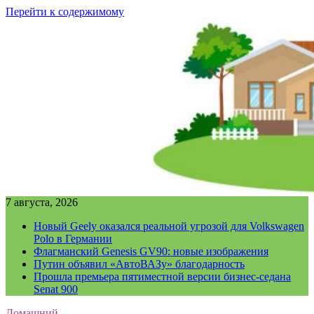
Перейти к содержимому
7 августа, 2026
Новый Geely оказался реальной угрозой для Volkswagen
Polo в Германии
Флагманский Genesis GV90: новые изображения
Путин объявил «АвтоВАЗу» благодарность
Прошла премьера пятиместной версии бизнес-седана
Senat 900
Домашний