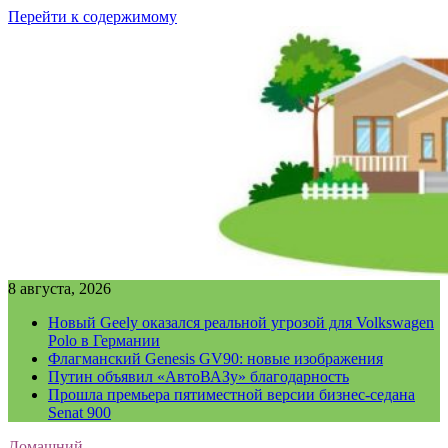
Перейти к содержимому
8 августа, 2026
Новый Geely оказался реальной угрозой для Volkswagen
Polo в Германии
Флагманский Genesis GV90: новые изображения
Путин объявил «АвтоВАЗу» благодарность
Прошла премьера пятиместной версии бизнес-седана
Senat 900
Домашний