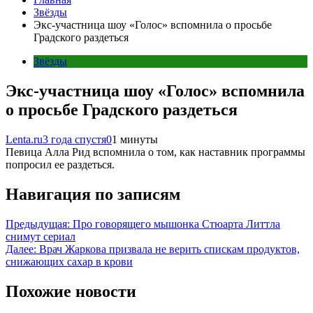
Звёзды
Экс-участница шоу «Голос» вспомнила о просьбе
Градского раздеться
Звёзды
Экс-участница шоу «Голос» вспомнила
о просьбе Градского раздеться
Lenta.ru
3 года спустя
0
1 минуты
Певица Алла Рид вспомнила о том, как наставник программы
попросил ее раздеться.
Навигация по записям
Предыдущая:
Про говорящего мышонка Стюарта Литтла
снимут сериал
Далее:
Врач Жаркова призвала не верить спискам продуктов,
снижающих сахар в крови
Похожие новости