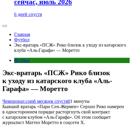
сейчас, июль 2026
6 дней спустя
Главная
Футбол
Экс-вратарь «ПСЖ» Рико близок к уходу из катарского
клуба «Аль-Гарафа» — Моретто
Футбол
Экс-вратарь «ПСЖ» Рико близок
к уходу из катарского клуба «Аль-
Гарафа» — Моретто
Чемпионат.com
6 месяцев спустя
0
1 минуты
Бывший вратарь «Пари Сен-Жермен» Серхио Рико намерен
в одностороннем порядке расторгнуть свой контракт
с катарским клубом «Аль-Гарафа». Об этом сообщает
журналист Маттео Моретто в соцсети X.