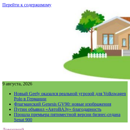
Перейти к содержимому
9 августа, 2026
Новый Geely оказался реальной угрозой для Volkswagen
Polo в Германии
Флагманский Genesis GV90: новые изображения
Путин объявил «АвтоВАЗу» благодарность
Прошла премьера пятиместной версии бизнес-седана
Senat 900
Домашний