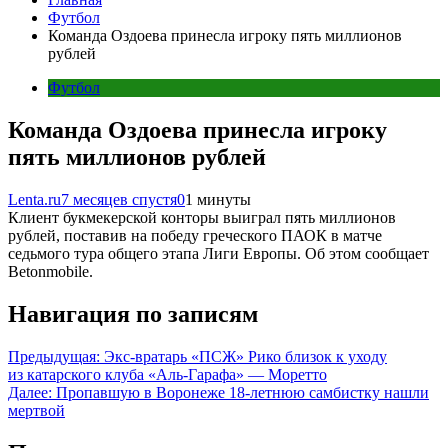
Футбол
Команда Оздоева принесла игроку пять миллионов
рублей
Футбол
Команда Оздоева принесла игроку
пять миллионов рублей
Lenta.ru
7 месяцев спустя
0
1 минуты
Клиент букмекерской конторы выиграл пять миллионов
рублей, поставив на победу греческого ПАОК в матче
седьмого тура общего этапа Лиги Европы. Об этом сообщает
Betonmobile.
Навигация по записям
Предыдущая:
Экс-вратарь «ПСЖ» Рико близок к уходу
из катарского клуба «Аль-Гарафа» — Моретто
Далее:
Пропавшую в Воронеже 18-летнюю самбистку нашли
мертвой