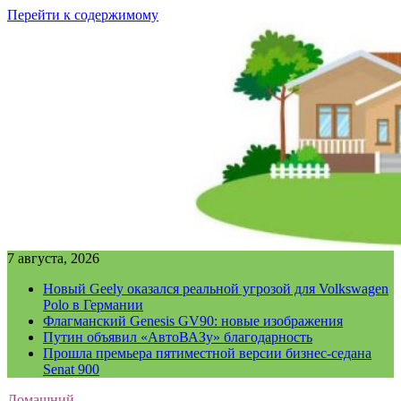
Перейти к содержимому
7 августа, 2026
Новый Geely оказался реальной угрозой для Volkswagen
Polo в Германии
Флагманский Genesis GV90: новые изображения
Путин объявил «АвтоВАЗу» благодарность
Прошла премьера пятиместной версии бизнес-седана
Senat 900
Домашний