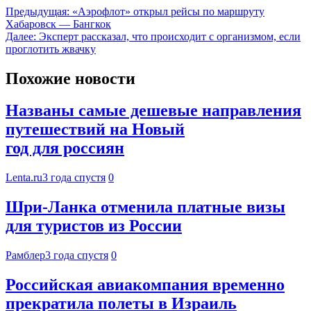
Предыдущая:
«Аэрофлот» открыл рейсы по маршруту
Хабаровск — Бангкок
Далее:
Эксперт рассказал, что происходит с организмом, если
проглотить жвачку
Похожие новости
Названы самые дешевые направления
путешествий на Новый
год для россиян
Lenta.ru
3 года спустя
0
Шри-Ланка отменила платные визы
для туристов из России
Рамблер
3 года спустя
0
Российская авиакомпания временно
прекратила полеты в Израиль