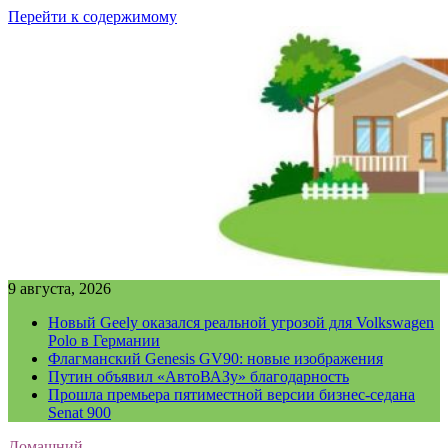
Перейти к содержимому
9 августа, 2026
Новый Geely оказался реальной угрозой для Volkswagen
Polo в Германии
Флагманский Genesis GV90: новые изображения
Путин объявил «АвтоВАЗу» благодарность
Прошла премьера пятиместной версии бизнес-седана
Senat 900
Домашний