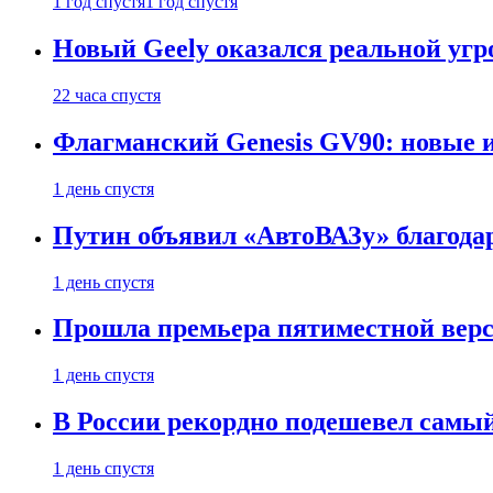
1 год спустя
1 год спустя
Новый Geely оказался реальной угро
22 часа спустя
Флагманский Genesis GV90: новые 
1 день спустя
Путин объявил «АвтоВАЗу» благода
1 день спустя
Прошла премьера пятиместной верси
1 день спустя
В России рекордно подешевел сам
1 день спустя