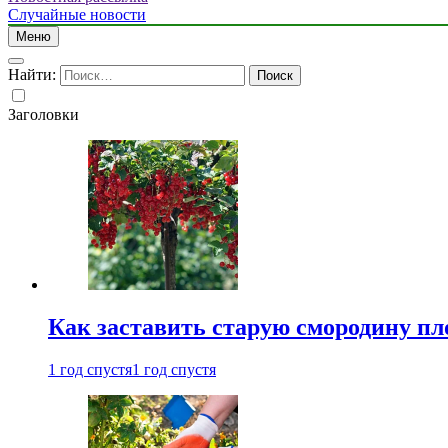
Случайные новости
Меню
Найти:
Заголовки
Как заставить старую смородину пл
1 год спустя
1 год спустя