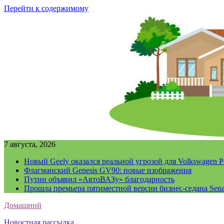
Перейти к содержимому
7 августа, 2026
Новый Geely оказался реальной угрозой для Volkswagen P
Флагманский Genesis GV90: новые изображения
Путин объявил «АвтоВАЗу» благодарность
Прошла премьера пятиместной версии бизнес-седана Sena
Домашний
Новостная рассылка