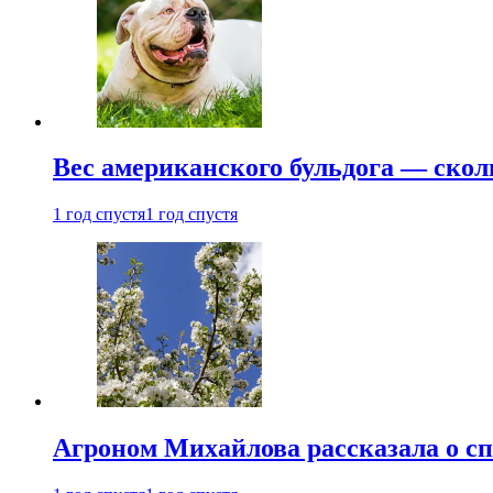
Вес американского бульдога — скол
1 год спустя
1 год спустя
Агроном Михайлова рассказала о сп