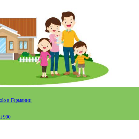
olo в Германии
t 900