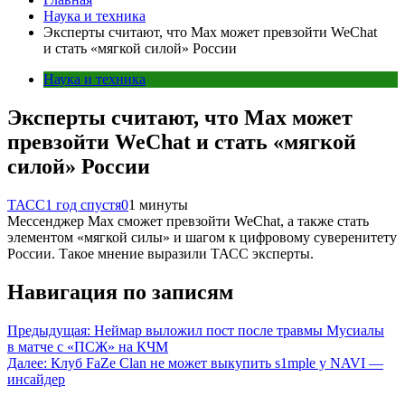
Наука и техника
Эксперты считают, что Max может превзойти WeChat
и стать «мягкой силой» России
Наука и техника
Эксперты считают, что Max может
превзойти WeChat и стать «мягкой
силой» России
ТАСС
1 год спустя
0
1 минуты
Мессенджер Max сможет превзойти WeChat, а также стать
элементом «мягкой силы» и шагом к цифровому суверенитету
России. Такое мнение выразили ТАСС эксперты.
Навигация по записям
Предыдущая:
Неймар выложил пост после травмы Мусиалы
в матче с «ПСЖ» на КЧМ
Далее:
Клуб FaZe Clan не может выкупить s1mple у NAVI —
инсайдер