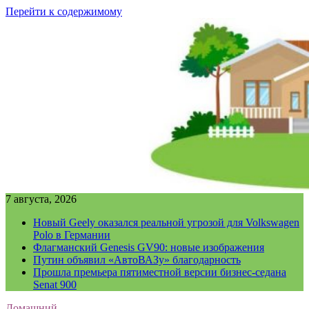
Перейти к содержимому
7 августа, 2026
Новый Geely оказался реальной угрозой для Volkswagen
Polo в Германии
Флагманский Genesis GV90: новые изображения
Путин объявил «АвтоВАЗу» благодарность
Прошла премьера пятиместной версии бизнес-седана
Senat 900
Домашний