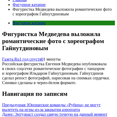
Фигурное катание
Фигуристка Медведева выложила романтические фото
с хореографом Гайнутдиновым
Фигурное катание
Фигуристка Медведева выложила
романтические фото с хореографом
Гайнутдиновым
Газета.Ru
1 год спустя
0
1 минуты
Российская фигуристка Евгения Медведева опубликовала
в своих соцсетях романтические фотографии с танцором
и хореографом Ильдаром Гайнутдиновым. Гайнутдинов
сделал репост фотографий, нарисовав на снимках сердечки.
Снимки сделаны в черно-белом формате.
Навигация по записям
Предыдущая:
Юношеские команды «Рубина» не могут
вылететь на игры из-за закрытия аэропорта
Далее:
Энтузиаст создал самую точную на данный момент