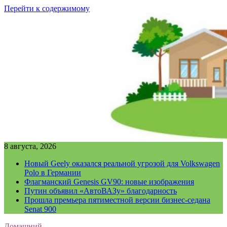
Перейти к содержимому
8 августа, 2026
Новый Geely оказался реальной угрозой для Volkswagen
Polo в Германии
Флагманский Genesis GV90: новые изображения
Путин объявил «АвтоВАЗу» благодарность
Прошла премьера пятиместной версии бизнес-седана
Senat 900
Домашний