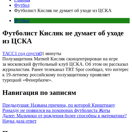
Футбол
Футболист Кисляк не думает об уходе из ЦСКА
Футбол
Футболист Кисляк не думает об уходе
из ЦСКА
ТАСС
1 год спустя
0
1 минуты
Полузащитник Матвей Кисляк сконцентрирован на игре
за московский футбольный клуб ЦСКА. Об этом он рассказал
журналистам. Ранее телеканал TRT Spor сообщал, что интерес
к 19-летнему российскому полузащитнику проявляет
турецкий «Фенербахче».
Навигация по записям
Предыдущая:
Названа причина, по которой Криштиану
Роналду не появился на похоронах футболиста Жоты
Далее:
Мальчики от рождения более способны к математике?
Наука дала ответ