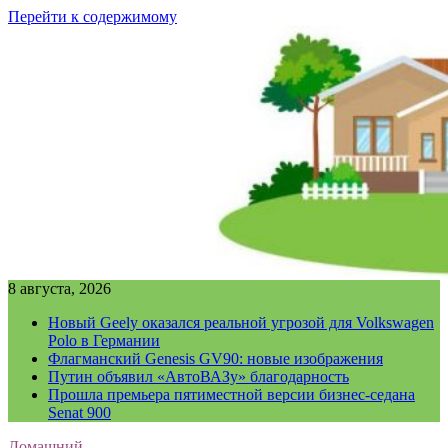
Перейти к содержимому
8 августа, 2026
Новый Geely оказался реальной угрозой для Volkswagen
Polo в Германии
Флагманский Genesis GV90: новые изображения
Путин объявил «АвтоВАЗу» благодарность
Прошла премьера пятиместной версии бизнес-седана
Senat 900
Домашний