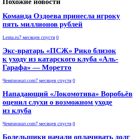
Похожие новости
Команда Оздоева принесла игроку
пять миллионов рублей
Lenta.ru
7 месяцев спустя
0
Экс-вратарь «ПСЖ» Рико близок
к уходу из катарского клуба «Аль-
Гарафа» — Моретто
Чемпионат.com
7 месяцев спустя
0
Нападающий «Локомотива» Воробьёв
оценил слухи о возможном уходе
из клуба
Чемпионат.com
7 месяцев спустя
0
Болельщики начали оплачивать долг