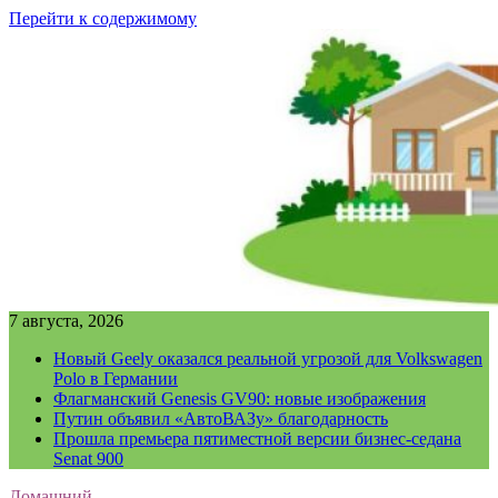
Перейти к содержимому
7 августа, 2026
Новый Geely оказался реальной угрозой для Volkswagen
Polo в Германии
Флагманский Genesis GV90: новые изображения
Путин объявил «АвтоВАЗу» благодарность
Прошла премьера пятиместной версии бизнес-седана
Senat 900
Домашний