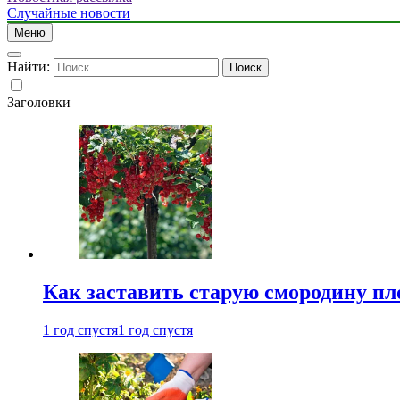
Случайные новости
Меню
Найти:
Заголовки
Как заставить старую смородину пл
1 год спустя
1 год спустя