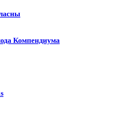
гласны
ыхода Компендиума
s