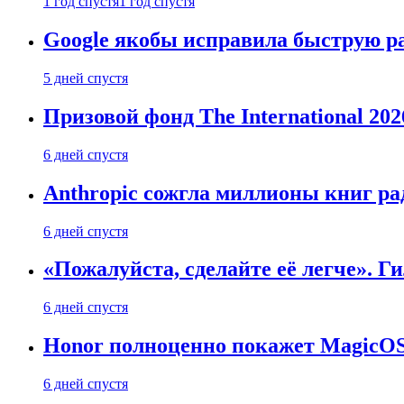
1 год спустя
1 год спустя
Google якобы исправила быструю ра
5 дней спустя
Призовой фонд The International 20
6 дней спустя
Anthropic сожгла миллионы книг ра
6 дней спустя
«Пожалуйста, сделайте её легче». Г
6 дней спустя
Honor полноценно покажет MagicOS 1
6 дней спустя