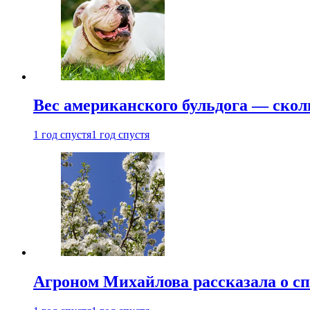
Вес американского бульдога — скол
1 год спустя
1 год спустя
Агроном Михайлова рассказала о сп