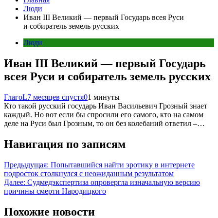
Люди
Иван III Великий — первый Государь всея Руси
и собиратель земель русских
Люди
Иван III Великий — первый Государь
всея Руси и собиратель земель русских
ГлагоL
7 месяцев спустя
0
1 минуты
Кто такой русский государь Иван Васильевич Грозный знает
каждый. Но вот если бы спросили его самого, кто на самом
деле на Руси был Грозным, то он без колебаний ответил –…
Навигация по записям
Предыдущая:
Попытавшийся найти эротику в интернете
подросток столкнулся с неожиданным результатом
Далее:
Судмедэкспертиза опровергла изначальную версию
причины смерти Народицкого
Похожие новости