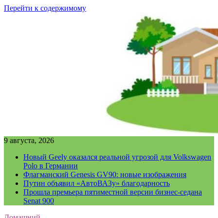
Перейти к содержимому
9 августа, 2026
Новый Geely оказался реальной угрозой для Volkswagen
Polo в Германии
Флагманский Genesis GV90: новые изображения
Путин объявил «АвтоВАЗу» благодарность
Прошла премьера пятиместной версии бизнес-седана
Senat 900
Домашний