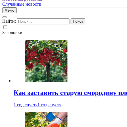
Случайные новости
Меню
Найти:
Заголовки
Как заставить старую смородину пл
1 год спустя
1 год спустя