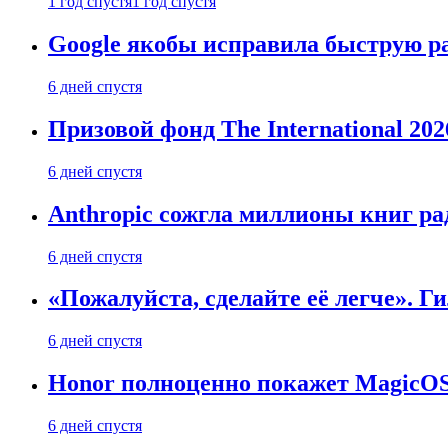
1 год спустя
1 год спустя
Google якобы исправила быструю ра
6 дней спустя
Призовой фонд The International 20
6 дней спустя
Anthropic сожгла миллионы книг ра
6 дней спустя
«Пожалуйста, сделайте её легче». Г
6 дней спустя
Honor полноценно покажет MagicOS 1
6 дней спустя