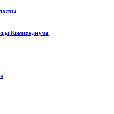
гласны
ыхода Компендиума
s