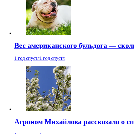
Вес американского бульдога — скол
1 год спустя
1 год спустя
Агроном Михайлова рассказала о сп