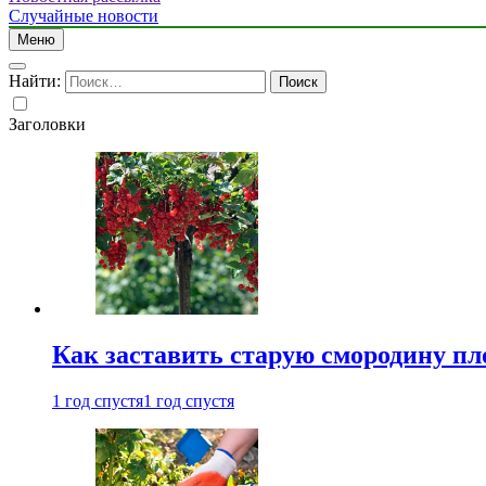
Случайные новости
Меню
Найти:
Заголовки
Как заставить старую смородину пл
1 год спустя
1 год спустя