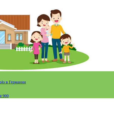
olo в Германии
t 900