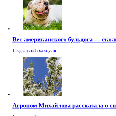
Вес американского бульдога — скол
1 год спустя
1 год спустя
Агроном Михайлова рассказала о сп