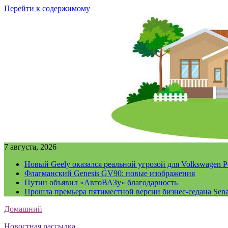
Перейти к содержимому
7 августа, 2026
Новый Geely оказался реальной угрозой для Volkswagen P
Флагманский Genesis GV90: новые изображения
Путин объявил «АвтоВАЗу» благодарность
Прошла премьера пятиместной версии бизнес-седана Sena
Домашний
Новостная рассылка