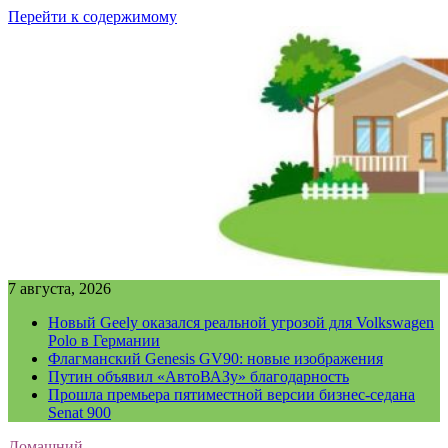
Перейти к содержимому
7 августа, 2026
Новый Geely оказался реальной угрозой для Volkswagen
Polo в Германии
Флагманский Genesis GV90: новые изображения
Путин объявил «АвтоВАЗу» благодарность
Прошла премьера пятиместной версии бизнес-седана
Senat 900
Домашний