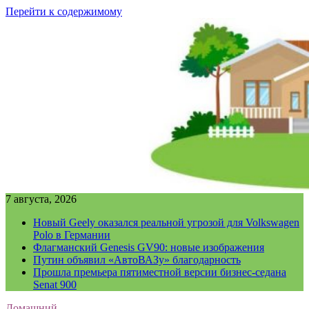
Перейти к содержимому
7 августа, 2026
Новый Geely оказался реальной угрозой для Volkswagen
Polo в Германии
Флагманский Genesis GV90: новые изображения
Путин объявил «АвтоВАЗу» благодарность
Прошла премьера пятиместной версии бизнес-седана
Senat 900
Домашний