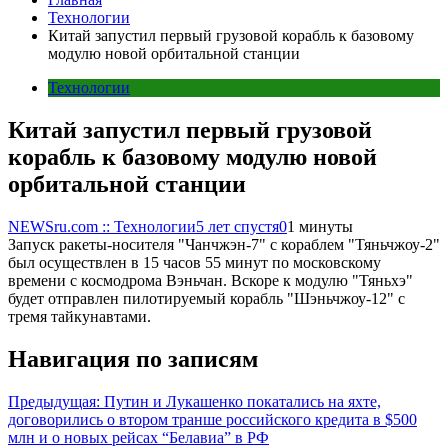
Технологии
Китай запустил первый грузовой корабль к базовому
модулю новой орбитальной станции
Технологии
Китай запустил первый грузовой
корабль к базовому модулю новой
орбитальной станции
NEWSru.com :: Технологии
5 лет спустя
0
1 минуты
Запуск ракеты-носителя "Чанчжэн-7" с кораблем "Тяньчжоу-2"
был осуществлен в 15 часов 55 минут по московскому
времени с космодрома Вэньчан. Вскоре к модулю "Тяньхэ"
будет отправлен пилотируемый корабль "Шэньчжоу-12" с
тремя тайкунавтами.
Навигация по записям
Предыдущая:
Путин и Лукашенко покатались на яхте,
договорились о втором транше российского кредита в $500
млн и о новых рейсах “Белавиа” в РФ