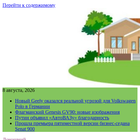
Перейти к содержимому
8 августа, 2026
Новый Geely оказался реальной угрозой для Volkswagen
Polo в Германии
Флагманский Genesis GV90: новые изображения
Путин объявил «АвтоВАЗу» благодарность
Прошла премьера пятиместной версии бизнес-седана
Senat 900
Домашний