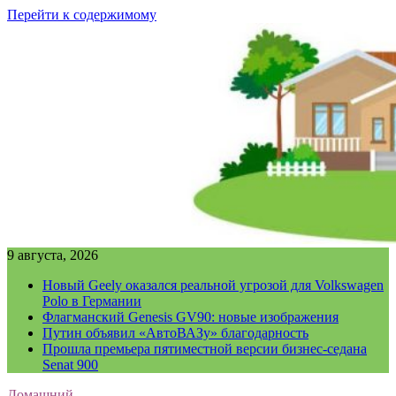
Перейти к содержимому
9 августа, 2026
Новый Geely оказался реальной угрозой для Volkswagen
Polo в Германии
Флагманский Genesis GV90: новые изображения
Путин объявил «АвтоВАЗу» благодарность
Прошла премьера пятиместной версии бизнес-седана
Senat 900
Домашний