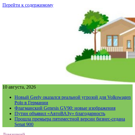
Перейти к содержимому
10 августа, 2026
Новый Geely оказался реальной угрозой для Volkswagen
Polo в Германии
Флагманский Genesis GV90: новые изображения
Путин объявил «АвтоВАЗу» благодарность
Прошла премьера пятиместной версии бизнес-седана
Senat 900
Домашний