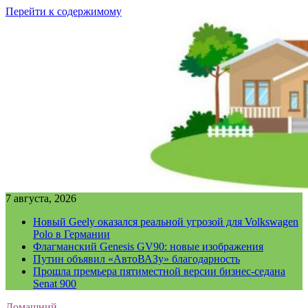
Перейти к содержимому
7 августа, 2026
Новый Geely оказался реальной угрозой для Volkswagen
Polo в Германии
Флагманский Genesis GV90: новые изображения
Путин объявил «АвтоВАЗу» благодарность
Прошла премьера пятиместной версии бизнес-седана
Senat 900
Домашний