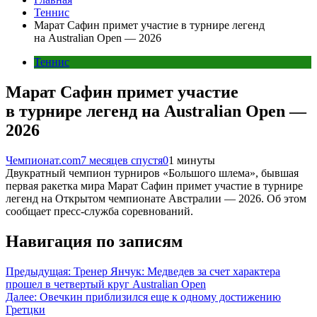
Теннис
Марат Сафин примет участие в турнире легенд
на Australian Open — 2026
Теннис
Марат Сафин примет участие
в турнире легенд на Australian Open —
2026
Чемпионат.com
7 месяцев спустя
0
1 минуты
Двукратный чемпион турниров «Большого шлема», бывшая
первая ракетка мира Марат Сафин примет участие в турнире
легенд на Открытом чемпионате Австралии — 2026. Об этом
сообщает пресс-служба соревнований.
Навигация по записям
Предыдущая:
Тренер Янчук: Медведев за счет характера
прошел в четвертый круг Australian Open
Далее:
Овечкин приблизился еще к одному достижению
Гретцки