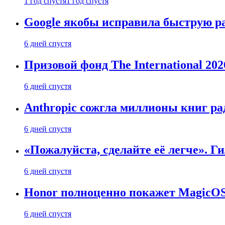
1 год спустя
1 год спустя
Google якобы исправила быструю ра
6 дней спустя
Призовой фонд The International 20
6 дней спустя
Anthropic сожгла миллионы книг ра
6 дней спустя
«Пожалуйста, сделайте её легче». Г
6 дней спустя
Honor полноценно покажет MagicOS 1
6 дней спустя