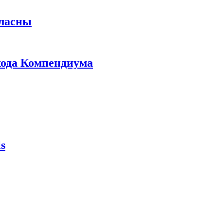
гласны
ыхода Компендиума
s