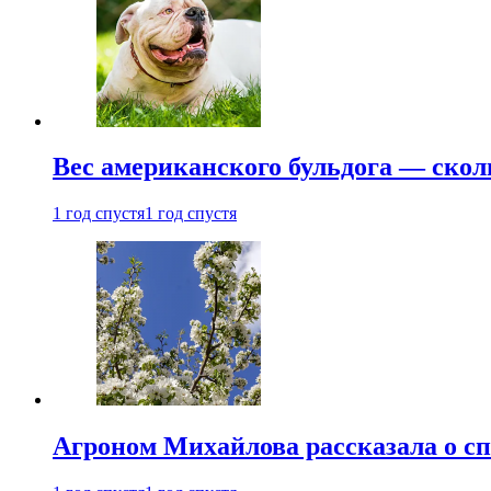
Вес американского бульдога — скол
1 год спустя
1 год спустя
Агроном Михайлова рассказала о сп