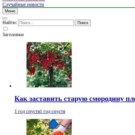
Случайные новости
Меню
Найти:
Заголовки
Как заставить старую смородину пл
1 год спустя
1 год спустя