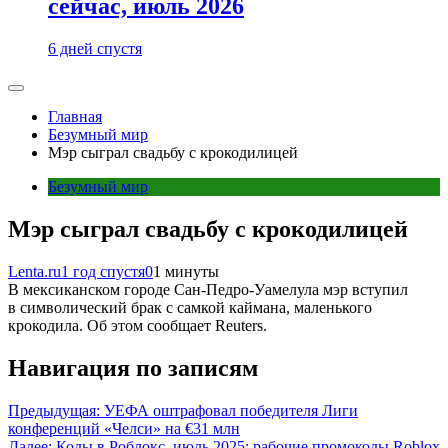
сейчас, июль 2026
6 дней спустя
Главная
Безумный мир
Мэр сыграл свадьбу с крокодилицей
Безумный мир
Мэр сыграл свадьбу с крокодилицей
Lenta.ru
1 год спустя
0
1 минуты
В мексиканском городе Сан-Педро-Уамелула мэр вступил
в символический брак с самкой каймана, маленького
крокодила. Об этом сообщает Reuters.
Навигация по записям
Предыдущая:
УЕФА оштрафовал победителя Лиги
конференций «Челси» на €31 млн
Далее:
Коды в Роблокс, июль 2025: рабочие промокоды Roblox