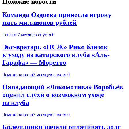
Похожие новости
Команда Оздоева принесла игроку
пять миллионов рублей
Lenta.ru
7 месяцев спустя
0
Экс-вратарь «ПСЖ» Рико близок
к уходу из катарского клуба «Аль-
Гарафа» — Моретто
Чемпионат.com
7 месяцев спустя
0
Нападающий «Локомотива» Воробьёв
оценил слухи о возможном уходе
из клуба
Чемпионат.com
7 месяцев спустя
0
Болельщики начали оплачивать долг