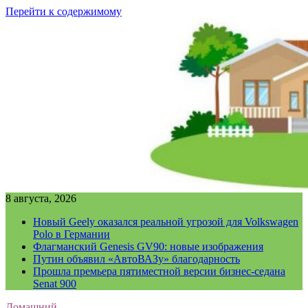
Перейти к содержимому
8 августа, 2026
Новый Geely оказался реальной угрозой для Volkswagen
Polo в Германии
Флагманский Genesis GV90: новые изображения
Путин объявил «АвтоВАЗу» благодарность
Прошла премьера пятиместной версии бизнес-седана
Senat 900
Домашний