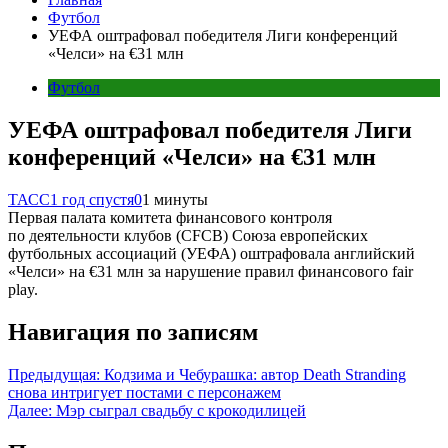
Футбол
УЕФА оштрафовал победителя Лиги конференций
«Челси» на €31 млн
Футбол
УЕФА оштрафовал победителя Лиги
конференций «Челси» на €31 млн
ТАСС
1 год спустя
0
1 минуты
Первая палата комитета финансового контроля
по деятельности клубов (СFCB) Союза европейских
футбольных ассоциаций (УЕФА) оштрафовала английский
«Челси» на €31 млн за нарушение правил финансового fair
play.
Навигация по записям
Предыдущая:
Кодзима и Чебурашка: автор Death Stranding
снова интригует постами с персонажем
Далее:
Мэр сыграл свадьбу с крокодилицей