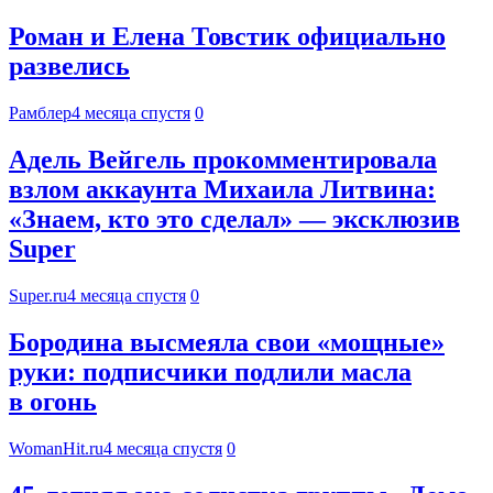
Роман и Елена Товстик официально
развелись
Рамблер
4 месяца спустя
0
Адель Вейгель прокомментировала
взлом аккаунта Михаила Литвина:
«Знаем, кто это сделал» — эксклюзив
Super
Super.ru
4 месяца спустя
0
Бородина высмеяла свои «мощные»
руки: подписчики подлили масла
в огонь
WomanHit.ru
4 месяца спустя
0