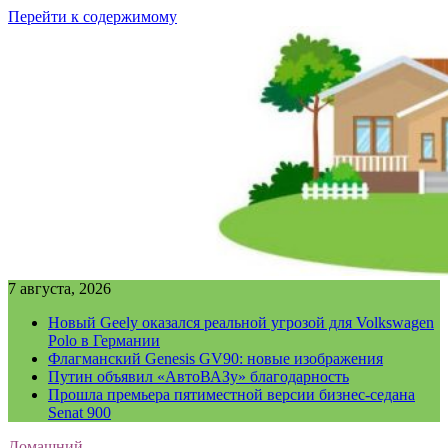
Перейти к содержимому
7 августа, 2026
Новый Geely оказался реальной угрозой для Volkswagen
Polo в Германии
Флагманский Genesis GV90: новые изображения
Путин объявил «АвтоВАЗу» благодарность
Прошла премьера пятиместной версии бизнес-седана
Senat 900
Домашний