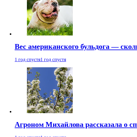
Вес американского бульдога — скол
1 год спустя
1 год спустя
Агроном Михайлова рассказала о сп