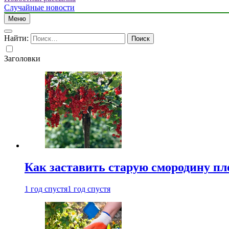
Случайные новости
Меню
Найти:
Заголовки
Как заставить старую смородину пл
1 год спустя
1 год спустя