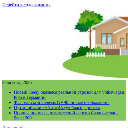
Перейти к содержимому
8 августа, 2026
Новый Geely оказался реальной угрозой для Volkswagen
Polo в Германии
Флагманский Genesis GV90: новые изображения
Путин объявил «АвтоВАЗу» благодарность
Прошла премьера пятиместной версии бизнес-седана
Senat 900
Домашний