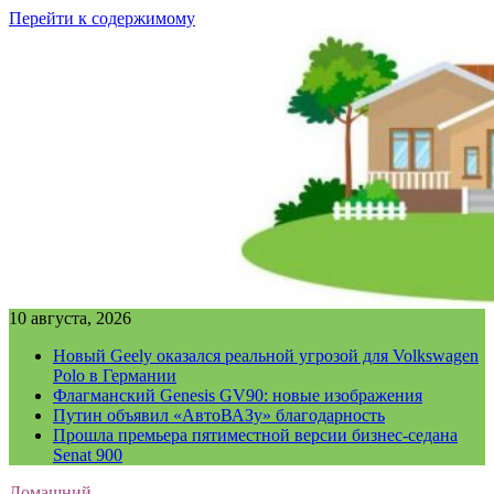
Перейти к содержимому
10 августа, 2026
Новый Geely оказался реальной угрозой для Volkswagen
Polo в Германии
Флагманский Genesis GV90: новые изображения
Путин объявил «АвтоВАЗу» благодарность
Прошла премьера пятиместной версии бизнес-седана
Senat 900
Домашний