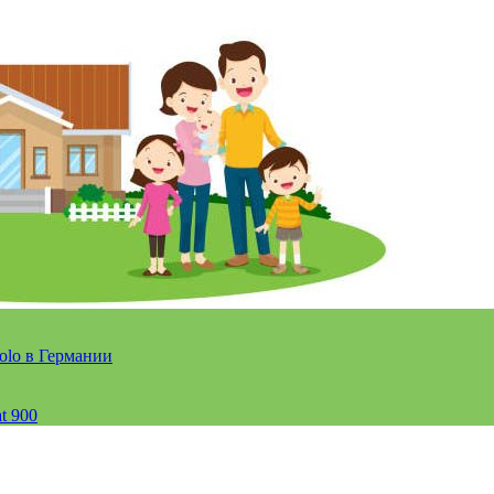
olo в Германии
t 900