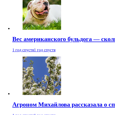
Вес американского бульдога — скол
1 год спустя
1 год спустя
Агроном Михайлова рассказала о сп