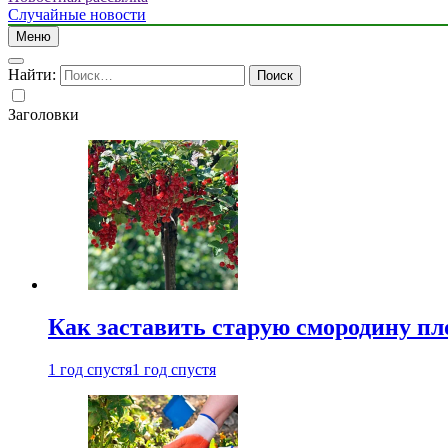
Случайные новости
Меню
Найти:
Заголовки
Как заставить старую смородину пл
1 год спустя
1 год спустя