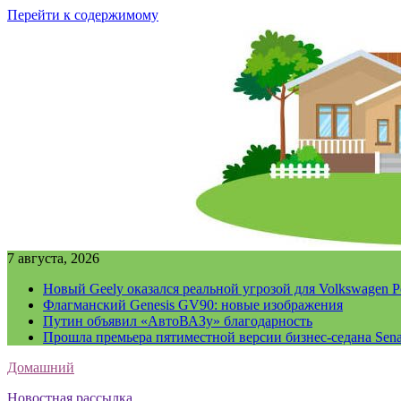
Перейти к содержимому
7 августа, 2026
Новый Geely оказался реальной угрозой для Volkswagen P
Флагманский Genesis GV90: новые изображения
Путин объявил «АвтоВАЗу» благодарность
Прошла премьера пятиместной версии бизнес-седана Sena
Домашний
Новостная рассылка